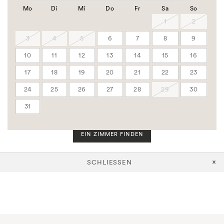
Gruppen Code
Mo
Di
Mi
Do
Fr
Sa
So
Firmen Code
1
2
3
4
5
6
7
8
9
Zimmer
10
11
12
13
14
15
16
Erwachsene
17
18
19
20
21
22
23
24
25
26
27
28
29
30
Kinder
31
EIN ZIMMER FINDEN
SCHLIESSEN