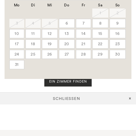
Gruppen Code
Mo
Di
Mi
Do
Fr
Sa
So
Firmen Code
1
2
3
4
5
6
7
8
9
Zimmer
10
11
12
13
14
15
16
Erwachsene
17
18
19
20
21
22
23
24
25
26
27
28
29
30
Kinder
31
EIN ZIMMER FINDEN
SCHLIESSEN