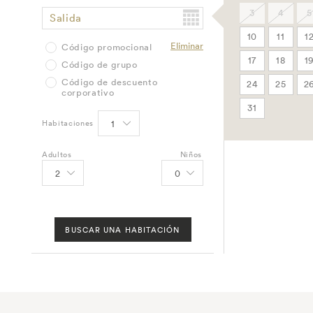
3
4
5
Salida
10
11
1
Eliminar
Código promocional
17
18
1
Código de grupo
Código de descuento
24
25
2
corporativo
31
Habitaciones
Adultos
Niños
BUSCAR UNA HABITACIÓN