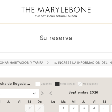
Su reserva
IONAR HABITACIÓN Y TARIFA
2. INGRESE LA INFORMACIÓN DEL I
cha de llegada ...
Disponible
Seleccionado
No disponible
Septiembre 2026
i
Ju
Vi
Sá
Do
Lu
Ma
Mi
Ju
Vi
Sá
1
2
1
2
3
4
5