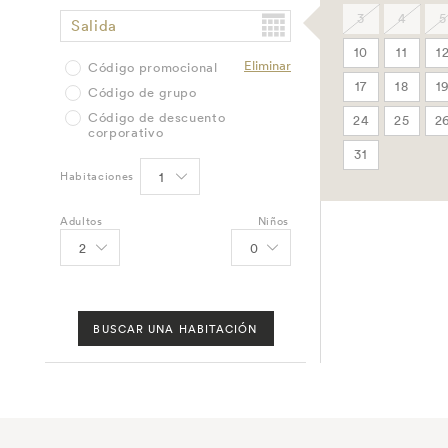
3
4
5
Salida
10
11
1
Eliminar
Código promocional
17
18
1
Código de grupo
Código de descuento
24
25
2
corporativo
31
Habitaciones
Adultos
Niños
BUSCAR UNA HABITACIÓN