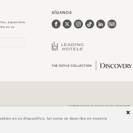
SÍGANOS
rtas, especiales
nte en su
COPYRIGHT © 2026 DOYLE COLLECTION™
cl
ookies en su dispositivo, tal como se describe en nuestra