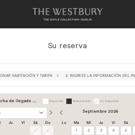
Su reserva
IONAR HABITACIÓN Y TARIFA
2. INGRESE LA INFORMACIÓN DEL I
cha de llegada ...
Disponible
Seleccionado
No disponible
Septiembre 2026
i
Ju
Vi
Sá
Do
Lu
Ma
Mi
Ju
Vi
Sá
1
2
1
2
3
4
5