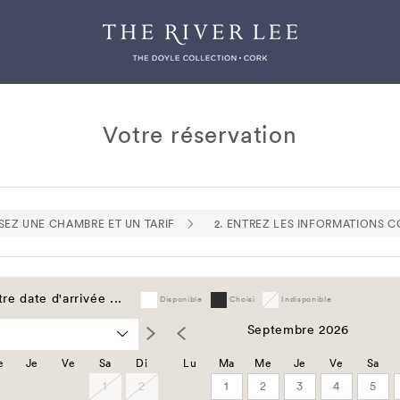
Votre réservation
SSEZ UNE CHAMBRE ET UN TARIF
2. ENTREZ LES INFORMATIONS 
re date d'arrivée ...
Disponible
Choisi
Indisponible
Septembre 2026
e
Je
Ve
Sa
Di
Lu
Ma
Me
Je
Ve
Sa
1
2
1
2
3
4
5