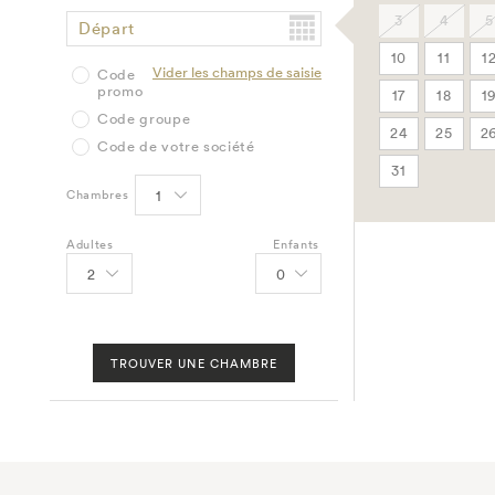
3
4
5
Départ
10
11
1
Vider les champs de saisie
Code
promo
17
18
1
Code groupe
24
25
2
Code de votre société
31
Chambres
Adultes
Enfants
TROUVER UNE CHAMBRE