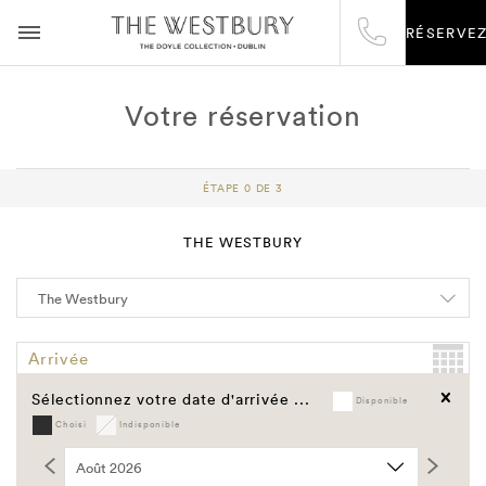
RÉSERVE
Votre réservation
ÉTAPE 0 DE 3
THE WESTBURY
Arrivée
Sélectionnez votre date d'arrivée ...
Disponible
Départ
Choisi
Indisponible
Vider les champs de saisie
Code promo