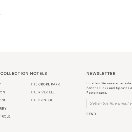
.
 COLLECTION HOTELS
NEWSLETTER
Erhalten Sie unsere neuest
Y
THE CROKE PARK
Editor's Picks und Updates d
TON
THE RIVER LEE
Posteingang.
ONE
THE BRISTOL
Geben Sie Ihre Email e
URY
SEND
IRCLE