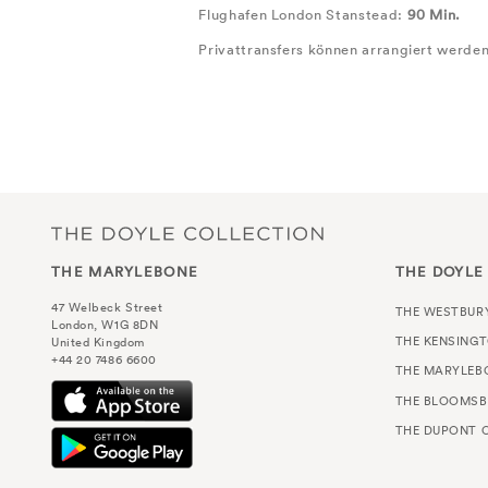
Flughafen London Stanstead:
90 Min.
Privattransfers können arrangiert werden
THE MARYLEBONE
THE DOYLE
47 Welbeck Street
THE WESTBUR
London, W1G 8DN
THE KENSING
United Kingdom
+44 20 7486 6600
THE MARYLEB
THE BLOOMSB
THE DUPONT C