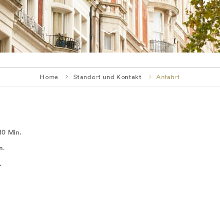
Home
Standort und Kontakt
Anfahrt
10 Min.
n
.
.