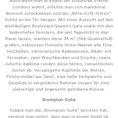
Auch wenn man in einem der schönsten Viertel
Londons wohnt, möchte man sich manchmal
dennoch zurückziehen und das „Bitte nicht Stören“-
Schild an die Tür hängen. Mit einer Aussicht auf den
weitläufigen Boulevard Queen's Gate sowie mit den
bodentiefen Fenstern, die viel Tageslicht in den
Raum lassen, machen diese 34 m² (366 Quadratfuß)
großen, exklusiven Domizile ihrem Namen alle Ehre.
Holzböden, viktorianische Badewannen, Bäder mit
Fernseher, zwei Waschbecken und Dusche, sowie
Juliette-Balkone runden diese hellen, romantischen
Suiten ab. Verspiegelte Kopfteile der Betten,
Polstermöbel aus Samt, eine helle Farbpalette und
Gemälde in vergoldeten Rahmen sorgen für eine
vielseitige und angenehm gehobene Kulisse.
Brompton-Suite
Sobald man die „Brompton-Suite“ betreten hat,
vergisst man sofort, dass man in einem Hotel ist.