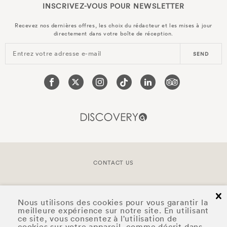
INSCRIVEZ-VOUS POUR
NEWSLETTER
Recevez nos dernières offres, les choix du rédacteur et les mises à jour
directement dans votre boîte de réception.
Entrez votre adresse e-mail
SEND
CONTACT US
COPYRIGHT © 2026 DOYLE COLLECTION™
cl
Nous utilisons des cookies pour vous garantir la
meilleure expérience sur notre site. En utilisant
ce site, vous consentez à l'utilisation de
cookies sur votre appareil, comme décrit dans