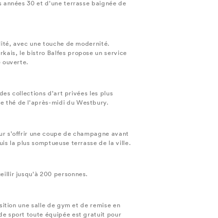
es années 30 et d'une terrasse baignée de
alité, avec une touche de modernité.
kais, le bistro Balfes propose un service
e ouverte.
des collections d'art privées les plus
e thé de l'après-midi du Westbury.
our s'offrir une coupe de champagne avant
is la plus somptueuse terrasse de la ville.
illir jusqu'à 200 personnes.
osition une salle de gym et de remise en
de sport toute équipée est gratuit pour