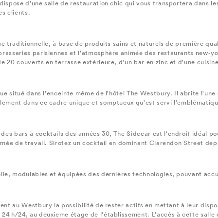
dispose d'une salle de restauration chic qui vous transportera dans l
s clients.
se traditionnelle, à base de produits sains et naturels de première qu
brasseries parisiennes et l'atmosphère animée des restaurants new-yor
e 20 couverts en terrasse extérieure, d'un bar en zinc et d'une cuisin
que situé dans l'enceinte même de l'hôtel The Westbury. Il abrite l'une 
alement dans ce cadre unique et somptueux qu'est servi l'emblématiqu
des bars à cocktails des années 30, The Sidecar est l'endroit idéal p
urnée de travail. Sirotez un cocktail en dominant Clarendon Street depu
elle, modulables et équipées des dernières technologies, pouvant accue
nent au Westbury la possibilité de rester actifs en mettant à leur disp
 24 h/24, au deuxieme étage de l'établissement. L'accès à cette salle 