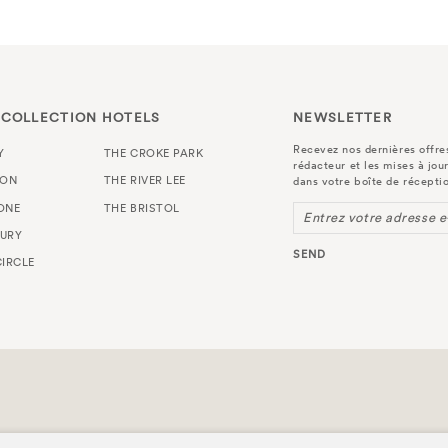
 COLLECTION HOTELS
NEWSLETTER
Recevez nos dernières offres
Y
THE CROKE PARK
rédacteur et les mises à jou
TON
THE RIVER LEE
dans votre boîte de récepti
ONE
THE BRISTOL
Entrez votre adresse e
URY
SEND
IRCLE