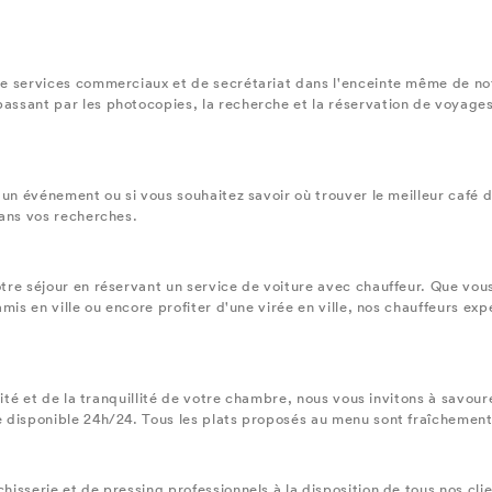
e services commerciaux et de secrétariat dans l'enceinte même de not
ssant par les photocopies, la recherche et la réservation de voyage
un événement ou si vous souhaitez savoir où trouver le meilleur café du
dans vos recherches.
tre séjour en réservant un service de voiture avec chauffeur. Que vous
amis en ville ou encore profiter d'une virée en ville, nos chauffeurs 
mité et de la tranquillité de votre chambre, nous vous invitons à savour
 disponible 24h/24. Tous les plats proposés au menu sont fraîchement 
isserie et de pressing professionnels à la disposition de tous nos clien