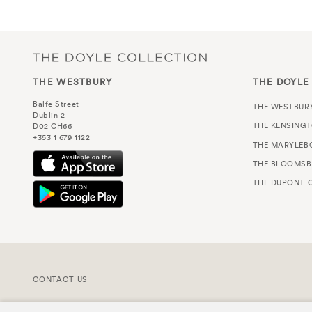
THE WESTBURY
THE DOYLE
Balfe Street
THE WESTBUR
Dublin 2
THE KENSING
D02 CH66
+353 1 679 1122
THE MARYLEB
THE BLOOMSB
THE DUPONT C
CONTACT US