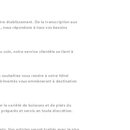
re établissement. De la transcription aux
s, nous répondons à tous vos besoins
 coin, notre service clientèle se tient à
 souhaitiez vous rendre à votre hôtel
expérimentés vous emmèneront à destination
er la variété de boissons et de plats du
préparés et servis en toute discrétion.
ts. Vos articles seront traités avec le plus