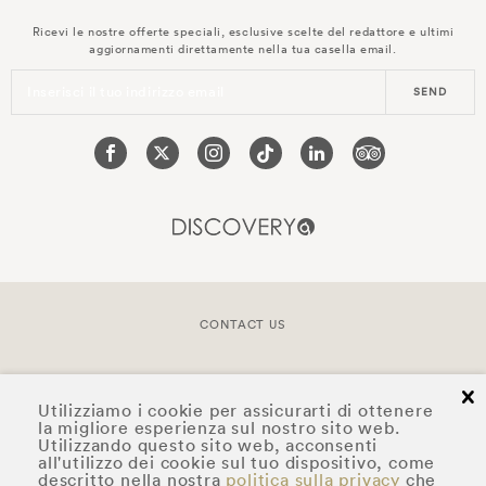
Ricevi le nostre offerte speciali, esclusive scelte del redattore e ultimi
aggiornamenti direttamente nella tua casella email.
Inserisci il tuo indirizzo email
SEND
CONTACT US
COPYRIGHT © 2026 DOYLE COLLECTION™
cl
Utilizziamo i cookie per assicurarti di ottenere
la migliore esperienza sul nostro sito web.
Utilizzando questo sito web, acconsenti
all'utilizzo dei cookie sul tuo dispositivo, come
descritto nella nostra
politica sulla privacy
che