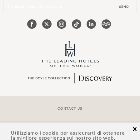
Inserisci il tuo indirizzo email
SEND
CONTACT US
COPYRIGHT © 2026 DOYLE COLLECTION™
cl
Utilizziamo i cookie per assicurarti di ottenere
la migliore esperienza sul nostro sito web.